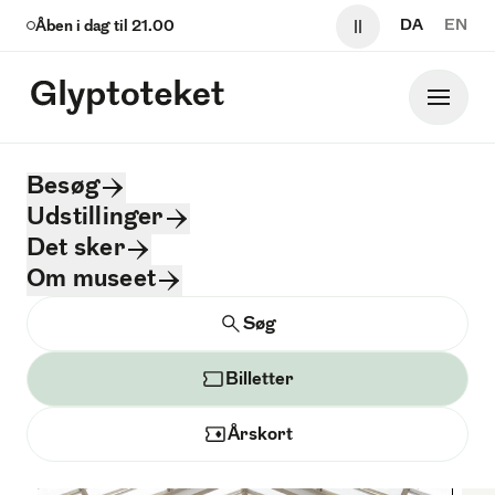
Sp
DA
EN
Åben i dag til
21.00
Pause video og 
Glyptoteket
Hoved
Glyptoteket logo
Besøg
Tidligere udstillinger
Udstillinger
Det sker
Genoplev et udvalg af Glyptotekets
Om museet
tidligere udstillinger. Vi har
Søg
Søg
håndplukket højdepunkter, der
berørte, udfordrede og inspirerede.
Billetter
Årskort