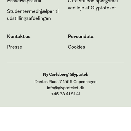
Erhvervspraktik
Ofte stillede spørgsmål
ved leje af Glyptoteket
Studentermedhjælper til
udstillingsafdelingen
Kontakt os
Persondata
Presse
Cookies
Ny Carlsberg Glyptotek
Dantes Plads 7
1556 Copenhagen
info@glyptoteket.dk
+45 33 41 81 41