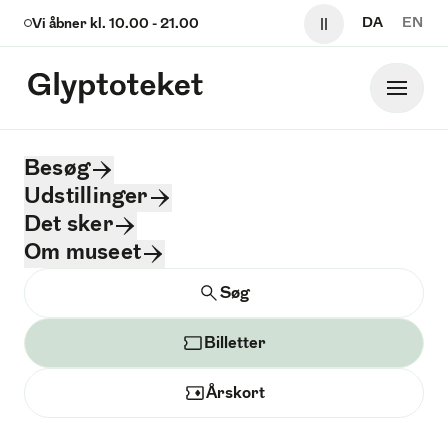
Sp
DA
EN
Vi åbner kl.
10.00
-
21.00
Pause video og 
Glyptoteket
Hoved
Glyptoteket logo
Besøg
Udstillinger
Udstillinger
Det sker
Om museet
Søg
Søg
Billetter
Årskort