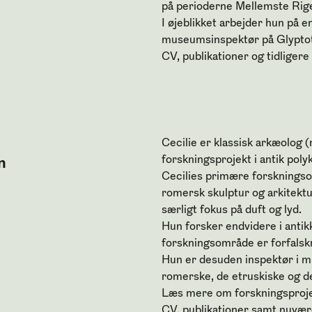
på perioderne Mellemste Rig
I øjeblikket arbejder hun på 
museumsinspektør på Glyptot
CV, publikationer og tidligere
Cecilie er klassisk arkæolog (
forskningsprojekt i antik poly
n
Cecilies primære forskningso
romersk skulptur og arkitektu
særligt fokus på duft og lyd.
Hun forsker endvidere i antik
forskningsområde er forfalsk
Hun er desuden inspektør i m
romerske, de etruskiske og d
Læs mere om
forskningsproje
CV, publikationer samt nuvære