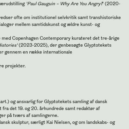
ærudstilling
'
Paul Gauguin – Why
A
re You Angry?
' (2020-
edser ofte om institutionel selvkritik samt transhistoriske
ialoger mellem samtidskunst og ældre kunst- og
e med Copenhagen Contemporary
kurateret det tre-årige
istories'
(2023-2025)
, der genbesøgte Glyptotekets
er gennem en række internationale
re projekter
.
art.) og ansvarlig for Glyptotekets samling af dansk
t fra det 19. og 20. århundrede samt redaktør af
ger på tværs af samlingerne.
ansk skulptur, særligt Kai Nielsen, og om landskabs- og