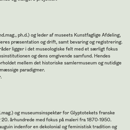
nd.mag., ph.d.) og leder af museets Kunstfaglige Afdeling,
res præsentation og drift, samt bevaring og registrering.
der ligger i det museologiske felt med et særligt fokus
sinstitutionen og dens omgivende samfund. Hendes
 forholdet mellem det historiske samlermuseum og nutidige
mæssige paradigmer.
r
.
d.mag.) og museumsinspektør for Glyptotekets franske
og 20. århundrede med fokus på maleri fra 1870-1950.
uguin indenfor en dekolonial og feministisk tradition og