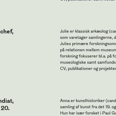
 chef,
Julie er klassisk arkæolog (ca
som varetager samlingerne, de
Julies primære forskningsområ
på relationen mellem museum
forskning fokuserer bl.a. på
museologiske samt samfunds
CV, publikationer og projekte
diat,
Anna er kunsthistoriker (can
samling af kunst fra det 19. 
 20.
Hun har især forsket i Paul Ga