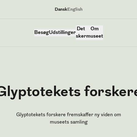
Dansk
English
Sprog
Det
Om
Besøg
Udstillinger
sker
museet
Glyptotekets forsker
Glyptotekets forskere fremskaffer ny viden om
museets samling