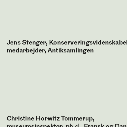
Jens Stenger, Konserveringsvidenskabe
medarbejder, Antiksamlingen
Christine Horwitz Tommerup,
museumsinspektør, ph.d., Fransk og Da