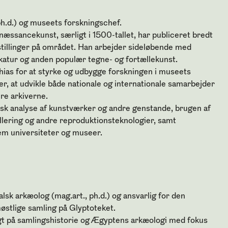
ph.d.) og museets forskningschef.
renæssancekunst, særligt i 1500-tallet, har publiceret bredt
stillinger på området. Han arbejder sideløbende med
ikatur og anden populær tegne- og fortællekunst.
hias for at styrke og udbygge forskningen i museets
, at udvikle både nationale og internationale samarbejder
ere arkiverne.
isk analyse af kunstværker og andre genstande, brugen af
llering og andre reproduktionsteknologier, samt
em universiteter og museer.
sk arkæolog (mag.art., ph.d.) og ansvarlig for den
østlige samling på Glyptoteket.
t på samlingshistorie og Ægyptens arkæologi med fokus