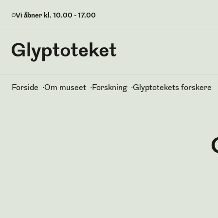
Vi åbner kl.
10.00
-
17.00
Glyptoteket
Glyptoteket logo
Brødkrummesti
Forside
Om museet
Forskning
Glyptotekets forskere