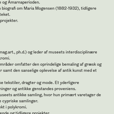
e og Amarnaperioden.
en biografi om Maria Mogensen (1882-1932), tidligere
eket.
 projekter.
mag.art., ph.d.) og leder af museets interdisciplinære
kromi.
mråder omfatter den oprindelige bemaling af græsk og
r samt den sanselige oplevelse af antik kunst med et
ke tekstiler, dragter og mode. Et yderligere
ninger og antikke genstandes proveniens.
useets antikke samling, hvor hun primært varetager de
e cypriske samlinger.
kt i polykromi
.
nde og tidligere projekter
.