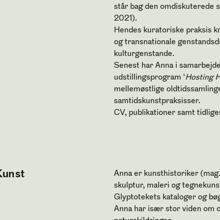
står bag den omdiskuterede s
2021)
.
Hendes kuratoriske praksis kr
og transnationale genstandsd
kulturgenstande.
Senest har Anna
i samarbejd
udstillingsprogram '
Hosting H
mellemøstlige o
ldtidssamling
samtidskunstpraksisser.
CV, publikationer samt tidlige
Kunst
Anna er kunsthistoriker (mag.
skulptur, maleri og tegnekuns
Glyptotekets kataloger og bø
Anna har især stor viden om d