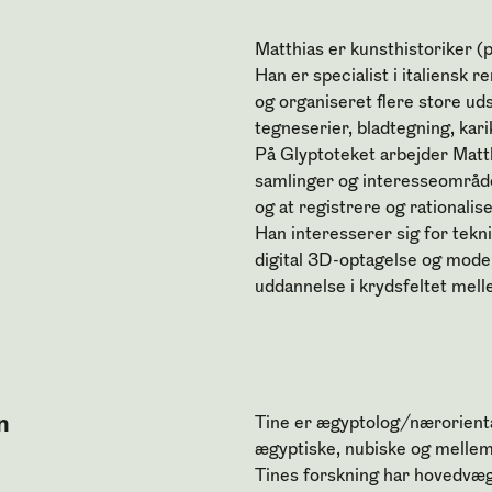
Matthias er kunsthistoriker (
Han er specialist i italiensk 
og organiseret flere store ud
tegneserier, bladtegning, kar
På Glyptoteket arbejder Matt
samlinger og interesseområder
og at registrere og rationalis
Han interesserer sig for tekn
digital 3D-optagelse og mode
uddannelse i krydsfeltet mell
n
Tine er ægyptolog/næroriental
ægyptiske, nubiske og mellem
Tines forskning har hovedvæg