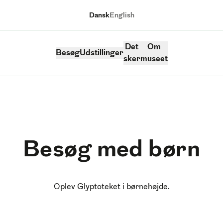
Dansk
English
Sprog
Det
Om
Besøg
Udstillinger
sker
museet
Besøg med børn
Oplev Glyptoteket i børnehøjde.