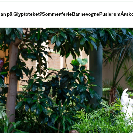
an på Glyptoteket?
Sommerferie
Barnevogne
Puslerum
Årsko