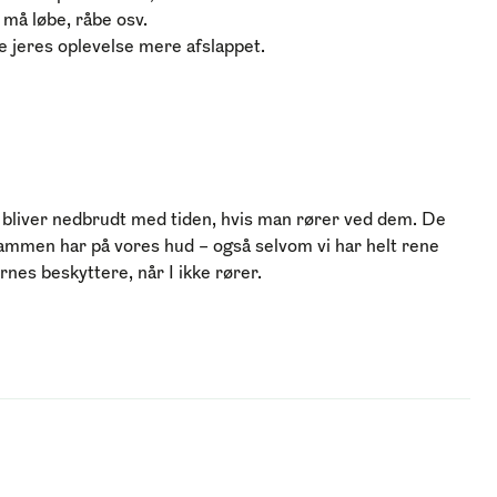
e må løbe, råbe osv.
re jeres oplevelse mere afslappet.
bliver nedbrudt med tiden, hvis man rører ved dem. De
e sammen har på vores hud – også selvom vi har helt rene
nes beskyttere, når I ikke rører.