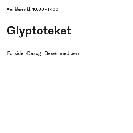
Vi åbner kl.
10.00
-
17.00
Glyptoteket
Glyptoteket logo
Brødkrummesti
Forside
Besøg
Besøg med børn