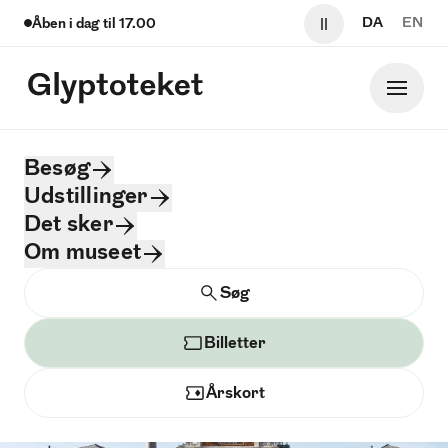
Sp
DA
EN
Åben i dag til
17.00
Pause video og 
Glyptoteket
Hoved
Glyptoteket logo
Besøg
Fremtidens Glyptotek
Udstillinger
Det sker
Glyptoteket skal fremtidssikres
Om museet
Søg
Søg
Om projektet
Film
Bevaring og modernisering
Tilgængelighed
Bev
Billetter
Årskort