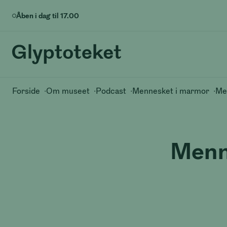
Åben i dag til
17.00
Glyptoteket
Glyptoteket logo
Brødkrummesti
Forside
Om museet
Podcast
Mennesket i marmor
Me