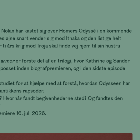
r Nolan har kastet sig over Homers Odyssé i en kommende
les øjne snart vender sig mod Ithaka og den listige helt
i års krig mod Troja skal finde vej hjem til sin hustru
marmor
er første del af en trilogi, hvor Kathrine og Sander
eposset inden biografpremieren, og i den sidste episode
studiet for at hjælpe med at forstå, hvordan Odysseen har
f antikkens rapsoder.
? Hvornår fandt begivenhederne sted? Og fandtes den
?
miere 16. juli 2026.