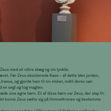
eus med sit viltre skæg og sin lynkile.
været. Før Zeus eksisterede Kaos – af dette blev jorden,
Uranos, og gjorde ham til sin elsker, indtil deres søn
d en segl og tog magten.
de sine egne børn. Et af disse børn var Zeus, der slap fri
l sidst kunne Zeus sætte sig på himmeltronen og bestemme