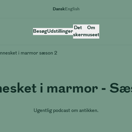
Dansk
English
Sprog
Det
Om
Besøg
Udstillinger
sker
museet
nnesket i marmor sæson 2
Ugentlig podcast om antikken.