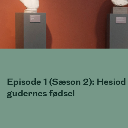
Episode 1 (Sæson 2): Hesiod
gudernes fødsel