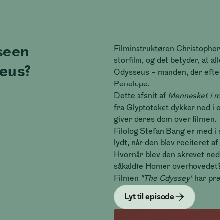
seen
Filminstruktøren Christophe
storfilm, og det betyder, at al
eus?
Odysseus – manden, der efter t
Penelope.
Dette afsnit af
Mennesket i 
fra Glyptoteket dykker ned i 
giver deres dom over filmen.
Filolog Stefan Bang er med i 
lydt, når den blev reciteret a
Hvornår blev den skrevet ned
såkaldte Homer overhovedet
Filmen
"The Odyssey"
har præ
Lyt til episode