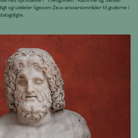
dernes oprindelse i ”Theogonien”. Kathrine og Sander
digt og uddeler ligesom Zeus ansvarsområder til guderne i
atalogdigte.