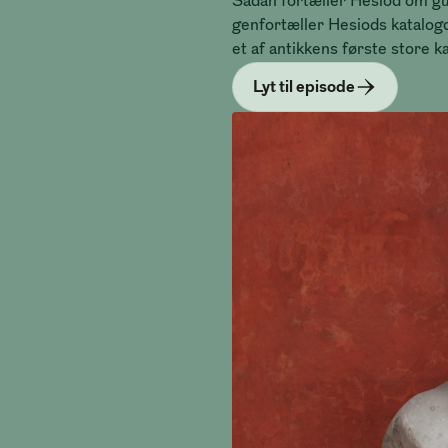
Sådan fortæller Hesiod om gu
genfortæller Hesiods katalog
et af antikkens første store k
Lyt til episode