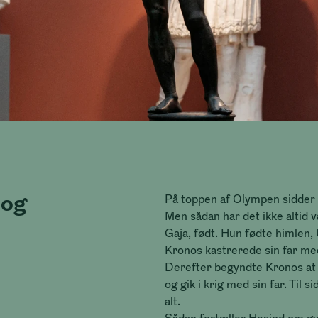
 og
På toppen af Olympen sidder Z
Men sådan har det ikke altid 
Gaja, født. Hun fødte himlen, 
Kronos kastrerede sin far me
Derefter begyndte Kronos at æ
og gik i krig med sin far. Ti
alt.